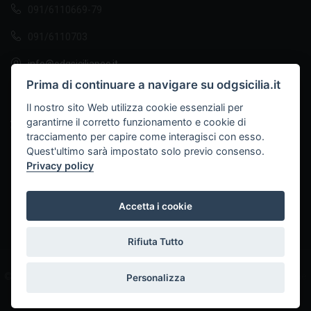
091/6110669-79
091/6110703
info@odgsiciliapec.it
Prima di continuare a navigare su odgsicilia.it
info@odgsicilia.it
Il nostro sito Web utilizza cookie essenziali per
APERTURA AL PUBBLICO
garantirne il corretto funzionamento e cookie di
tracciamento per capire come interagisci con esso.
Quest'ultimo sarà impostato solo previo consenso.
Da lunedì a venerdì
dalle 9.30 - alle 13.00
Privacy policy
Mercoledì
dalle 9.30 - alle 17.00
Accetta i cookie
Rifiuta Tutto
© 2026 ODG Sicilia Palermo -
Informativa Privacy
-
Cookies
-
Gestione
Personalizza
Consensi Cookie
- Powered by
Marcomedi@