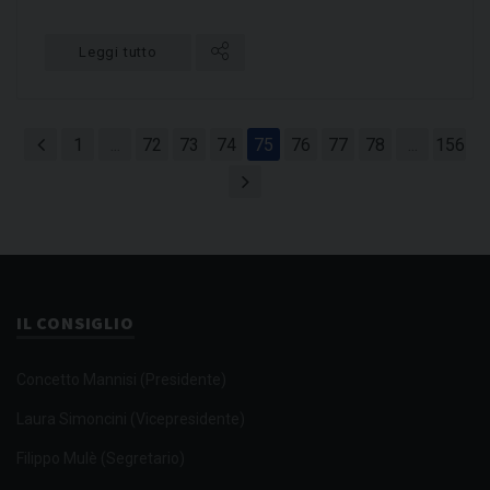
Leggi tutto
1
...
72
73
74
75
76
77
78
...
156
IL CONSIGLIO
Concetto Mannisi (Presidente)
Laura Simoncini (Vicepresidente)
Filippo Mulè (Segretario)